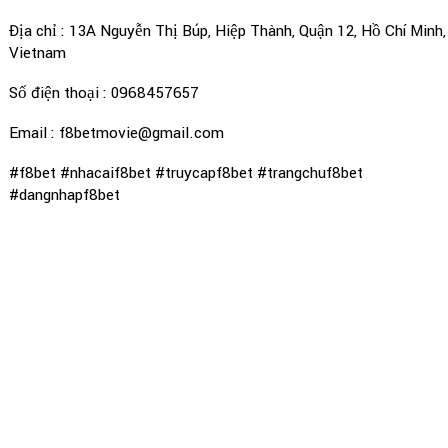
Địa chỉ : 13A Nguyễn Thị Búp, Hiệp Thành, Quận 12, Hồ Chí Minh,
Vietnam
Số điện thoại : 0968457657
Email : f8betmovie@gmail.com
#f8bet #nhacaif8bet #truycapf8bet #trangchuf8bet
#dangnhapf8bet